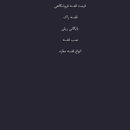
​قیمت قفسه فروشگاهی
​قفسه راک
​بایگانی ریلی
​نصب قفسه
​انواع قفسه مغازه