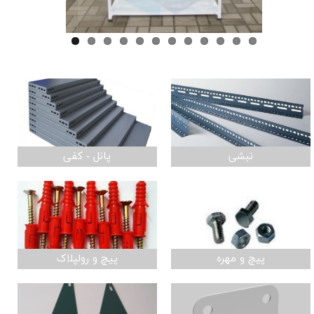
نبشی
پانل - کفی
پیچ و مهره
پیچ و رولپلاک