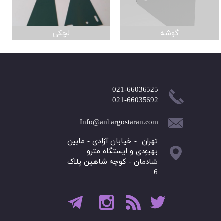
گوشه
لچکی
021-66036525
​​​​​021-66035692
Info@anbargostaran.com
تهران - خیابان آزادی - مابین
بهبودی و ایستگاه مترو
شادمان - کوچه شاهین پلاک
6