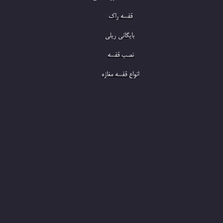
​قفسه راک
​بایگانی ریلی
​نصب قفسه
​انواع قفسه مغازه